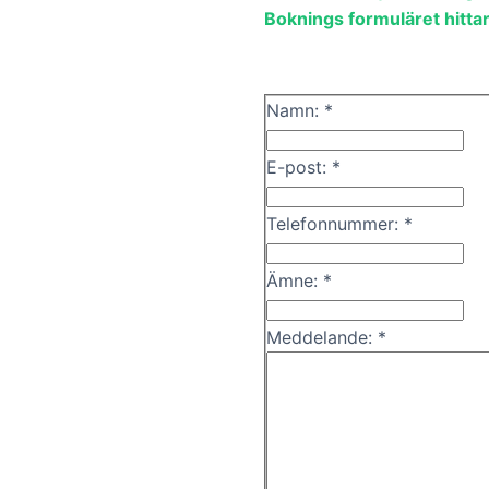
Boknings formuläret hitta
Namn: *
E-post: *
Telefonnummer: *
Ämne: *
Meddelande: *