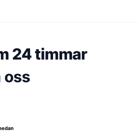
m 24 timmar
 oss
 nedan