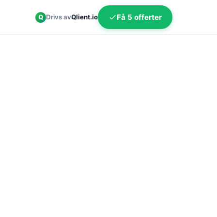
Få 5 offerter
Q
Drivs av
Qlient.io